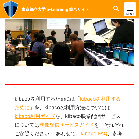
東京都立大学 e-Learning 総合サイト
CLOSE
MENU
kibacoを利用するためには「
kibacoを利用する
ために
」を、kibacoの利用方法については
kibaco利用ガイド
を、kibaco映像配信サービス
については
映像配信サービスガイド
を、それぞれ
ご参照ください。 あわせて、
kibaco FAQ
、参考