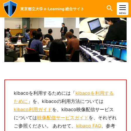
東京都立大学 e-Learning 総合サイト
CLOSE
MENU
kibacoを利用するためには「
kibacoを利用する
ために
」を、kibacoの利用方法については
kibaco利用ガイド
を、kibaco映像配信サービス
については
映像配信サービスガイド
を、それぞれ
ご参照ください。 あわせて、
kibaco FAQ
、参考