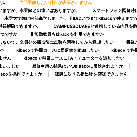
たい
自己登録したい科目が表示されません
いますが、本登録との違いはありますか。
スマートフォン閲覧時
本学大学院に内部進学しました。旧IDはいつまでkibacoで使えます
登録解除できますか。
CAMPUSSQUAREと連携している内容を
いつですか
非常勤教員もkibacoを利用できますか
しないで、全員分の採点後に点数を調整してから返却したい
授業
か
kibacoで科目コースに受講生を追加したい
kibaco 
ません
kibacoで科目コースにTA・チューターを追加したい
まいました
履修申請の結果はいつkibacoに反映されますか
acoを操作できますか
課題に対する提出物を確認できません