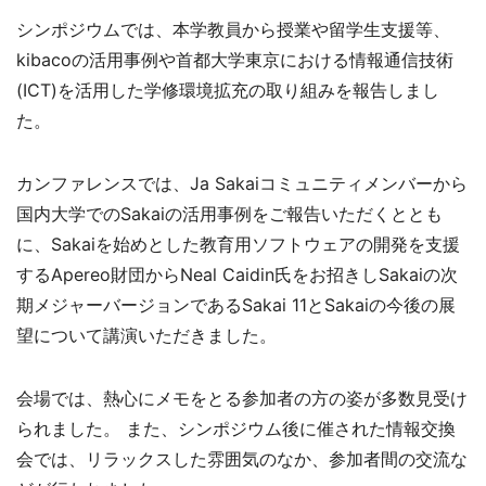
シンポジウムでは、本学教員から授業や留学生支援等、
kibacoの活用事例や首都大学東京における情報通信技術
(ICT)を活用した学修環境拡充の取り組みを報告しまし
た。
カンファレンスでは、Ja Sakaiコミュニティメンバーから
国内大学でのSakaiの活用事例をご報告いただくととも
に、Sakaiを始めとした教育用ソフトウェアの開発を支援
するApereo財団からNeal Caidin氏をお招きしSakaiの次
期メジャーバージョンであるSakai 11とSakaiの今後の展
望について講演いただきました。
会場では、熱心にメモをとる参加者の方の姿が多数見受け
られました。 また、シンポジウム後に催された情報交換
会では、リラックスした雰囲気のなか、参加者間の交流な